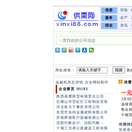
信息
登陆
服务
农产
综合
资讯
商机搜索：
热
金融机具总经销
企业网站制作
供需
企业黄页
MORE
一
陕西鼎麓商贸有限责任公司
3月9
石嘴山市霓虹灯工程制造安装
说得
河北食天下餐饮管理公司
售出
东莞市洛同金属材料有限公司
个相
济南舜德医疗器械有限公司
沈阳代帐会计、沈阳代帐--
传授鸡
十堰三兄弟公路建设工程有限
张家港食