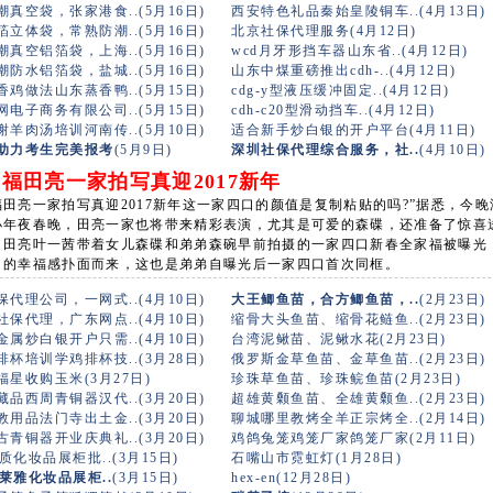
真空袋，张家港食..(5月16日)
西安特色礼品秦始皇陵铜车..(4月13日)
立体袋，常熟防潮..(5月16日)
北京社保代理服务(4月12日)
真空铝箔袋，上海..(5月16日)
wcd月牙形挡车器山东省..(4月12日)
防水铝箔袋，盐城..(5月16日)
山东中煤重磅推出cdh-..(4月12日)
鸡做法山东蒸香鸭..(5月15日)
cdg-y型液压缓冲固定..(4月12日)
电子商务有限公司..(5月15日)
cdh-c20型滑动挡车..(4月12日)
羊肉汤培训河南传..(5月10日)
适合新手炒白银的开户平台(4月11日)
助力考生完美报考
(5月9日)
深圳社保代理综合服务，社..
(4月10日)
福田亮一家拍写真迎2017新年
福田亮一家拍写真迎2017新年这一家四口的颜值是复制粘贴的吗?”据悉，今晚
小年夜春晚，田亮一家也将带来精彩表演，尤其是可爱的森碟，还准备了惊喜
。田亮叶一茜带着女儿森碟和弟弟森碗早前拍摄的一家四口新春全家福被曝光
口的幸福感扑面而来，这也是弟弟自曝光后一家四口首次同框。
代理公司，一网式..(4月10日)
大王鲫鱼苗，合方鲫鱼苗，..
(2月23日)
保代理，广东网点..(4月10日)
缩骨大头鱼苗、缩骨花鲢鱼..(2月23日)
属炒白银开户只需..(4月10日)
台湾泥鳅苗、泥鳅水花(2月23日)
杯培训学鸡排杯技..(3月28日)
俄罗斯金草鱼苗、金草鱼苗..(2月23日)
福星收购玉米(3月27日)
珍珠草鱼苗、珍珠鲩鱼苗(2月23日)
品西周青铜器汉代..(3月20日)
超雄黄颡鱼苗、全雄黄颡鱼..(2月23日)
用品法门寺出土金..(3月20日)
聊城哪里教烤全羊正宗烤全..(2月14日)
青铜器开业庆典礼..(3月20日)
鸡鸽兔笼鸡笼厂家鸽笼厂家(2月11日)
优质化妆品展柜批..(3月15日)
石嘴山市霓虹灯(1月28日)
欧莱雅化妆品展柜..
(3月15日)
hex-en(12月28日)