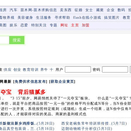
租房
汽车
苗木网-苗木求购信息
卖东西
征婚
女士
藏獒
企业
数码
畜牧养殖
美容健身
生活服务
寻求帮助
flash在线小游戏
搞笑图片
教育
美图
娱乐
恋爱
特别关注
专题
网址
主页
加盟
搜:
供应
创业
教育培训
养牛
十堰
用户
密码
网最新 [
免费供求信息发布
] [
获取企业黄页
]
元夺宝 背后猫腻多
日， “3·15”前夕。网易悄然关停了“一元夺宝”板块。 什么是“一元夺宝”
简单些，就是平台把商品按照“一元一份”的价格平均分配成N等分，当N份全
时进行一次开奖，系统按照特定规则（或随机）生成一个结果，这N份中仅有
匹配的人，才能获得对应的奖品。商家的盈利模式也
扒饭做法新乡鸡排饭..
(5月28日)
西安老碗鱼常年培训班传授..(5月7日)
品真空包装袋，兰..(5月16日)
迈朗动物精子分析仪(5月3日)