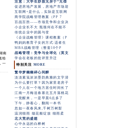
注意：大学生炒股无异于“无偿
促进房地产发展，房地产市场迎
互联网+是什么，实际是互联网
商学院战略管理教案（PP 7
百战百胜——市场竞争和企业决
小企业长不大 瓶颈何在不能不
传统企业中的困与变
《企业战略管理》课程教案（P
鸭妈妈教育子女的方式:适者生
MBA战略管理（整套10个P
战略管理：竞争与全球化（英文
湖南
学会在老板的批评里升迁
送给
，一
特别关注
MORE
繁华梦幽幽碎心间醉
淡淡素笺浓浓墨韵典雅的文字浸
为什么要打草？因为家里老房子
一个人在一个地方居住时间长了
江南一月梅送春塞北五月落桃花
一觉醒来，一是早晨6点多了
下午，静着心，翻阅一本书
忽如一夜春风来,千树万树梨
温润细雨 烟花般绽放 细雨柔
北大荒的盛筵
心中永远的白桦树