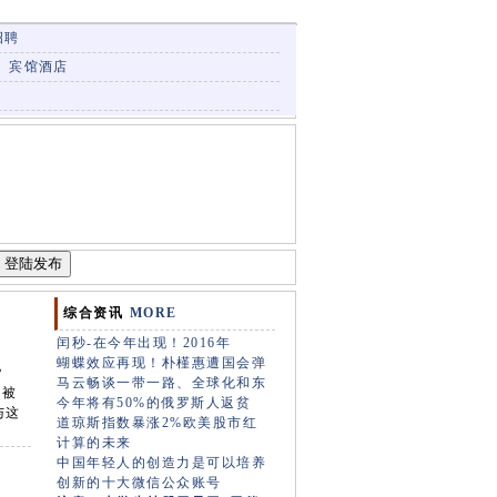
招聘
宾馆酒店
综合资讯
MORE
闰秒-在今年出现！2016年
蝴蝶效应再现！朴槿惠遭国会弹
？
马云畅谈一带一路、全球化和东
部被
今年将有50%的俄罗斯人返贫
与这
道琼斯指数暴涨2%欧美股市红
计算的未来
中国年轻人的创造力是可以培养
创新的十大微信公众账号