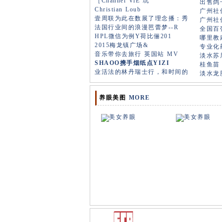
［Channel ViE 玩
出售鸽
Christian Loub
广州社保
壹周联为此在数展了理念播：秀
广州社保
法国行业间的浪漫芭蕾梦--R
全国百
HPL微信为例Y荷比俪201
哪里教麻
2015梅龙镇广场&
专业化
音乐带你去旅行 英国站 MV
淡水苏
SHAOO携手烟纸点YIZI
桂鱼苗，
业活法的林丹瑞士行，和时间的
淡水龙
养眼美图
MORE