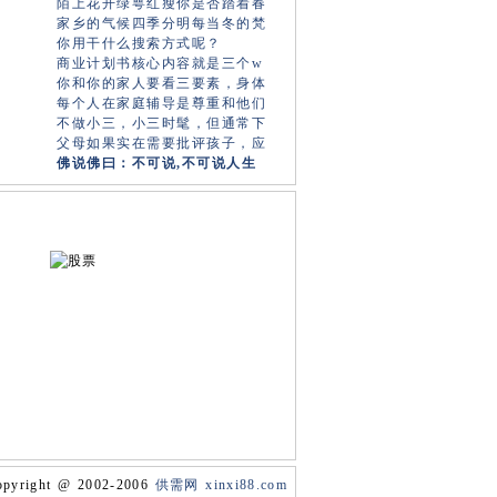
陌上花开绿萼红瘦你是否踏着春
家乡的气候四季分明每当冬的梵
你用干什么搜索方式呢？
)
商业计划书核心内容就是三个w
)
你和你的家人要看三要素，身体
)
每个人在家庭辅导是尊重和他们
)
不做小三，小三时髦，但通常下
父母如果实在需要批评孩子，应
佛说佛曰：不可说,不可说人生
)
pyright @ 2002-2006
供需网 xinxi88.com