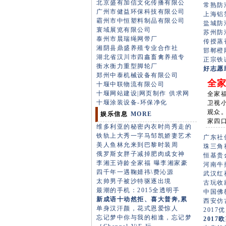
北京盛有加信文化传播有限公
常熟防潮
广州市健益环保科技有限公司
上海铝箔
霸州市中恒塑料制品有限公司
盐城防潮
寰域展览有限公司
苏州防潮
泰州市晨瑞绳网带厂
传授蒸香
湘阴县鼎盛养殖专业合作社
邯郸橙网
湖北省汉川市四鑫畜禽养殖专
正宗铁谢
衡水衡力重型脚轮厂
好志愿
郑州中泰机械设备有限公司
全家
十堰中联物流有限公司
十堰网站建设|网页制作
供求网
全家
十堰涂装设备-环保净化
卫视
观众
娱乐信息
MORE
家四
维多利亚的秘密内衣时尚秀走的
铁轨上大秀一字马邹凯娇妻艺术
广东社保
美人鱼林允来到巴黎时装周
珠三角社
俄罗斯女胖子减掉肥肉成女神
恒基贵金
李湘王诗龄全家福 曝李湘家豪
河南牛排
四千年一遇鞠婧祎\费沁源
武汉红
太帅男子被沙特驱逐出境
古玩收藏
最潮的手机：2015全透明手
中国佛教
新成语十动然拒、喜大普奔,累
西安仿古
单身汉汗颜，花式恩爱惊人
2017
忘记梦中你与我的相逢，忘记梦
2017