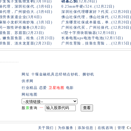
子笼兔子笼狐狸笼鹌(3月10日)
硝基乙烷
(12月28日)
代理，深圳社保代..(3月6日)
0.25mm半硬c524..(12月22日)
代理，广州骏伯大..(3月6日)
深圳社保代理哪家好？代买..(12月20日
强劳务派遣企业(3月6日)
佛山社保代理，佛山社保代..(12月20日
辣小龙虾河南炒海..(3月3日)
广东哪里社保成本最低，单..(12月20日
药一致性评价服务(3月2日)
广州社保代买，广州社保代..(12月20日
眉鱼苗、苏眉苗(2月23日)
sl型十字滑块联轴器(12月16日)
鳜鱼苗鱼苗，桂鱼..(2月23日)
长春电瓶ups电池干电池(12月15日)
胆鱼苗、淡水龙趸苗(2月23日)
广州生育险，挂靠生育险，..(12月15日
网址
十堰金融机具总经销点钞机、捆钞机
供求网
行业精品
恋爱
卫星地图
电影
网站地图
股
票
查询
关于我们
|
为你服务
|
添加信息
|
在线咨询
|
管理
Co