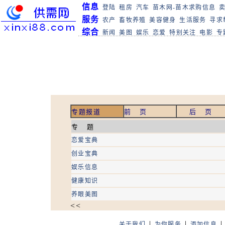
信息
登陆
租房
汽车
苗木网-苗木求购信息
服务
农产
畜牧养殖
美容健身
生活服务
寻求
综合
新闻
美图
娱乐
恋爱
特别关注
电影
专
专题报道
前 页
后 页
专 题
恋爱宝典
创业宝典
娱乐信息
健康知识
养眼美图
<<
|
|
关于我们
为你服务
添加信息