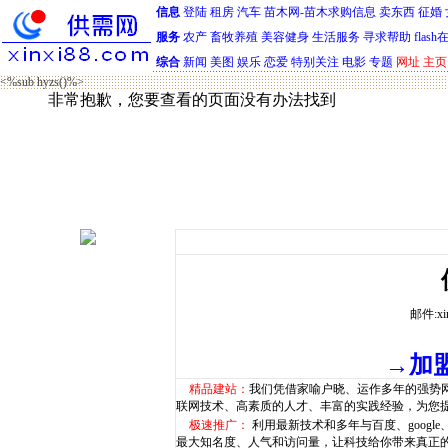
信息
登陆
租房
汽车
苗木网-苗木求购信息
卖东西
征婚
服务
农产
畜牧养殖
美容健身
生活服务
寻求帮助
flas
综合
新闻
美图
娱乐
恋爱
特别关注
电影
专题
网址
主页
<%sub hyzs()%>
邮件:
x
→加
精品建站：
我们凭借家喻户晓、运作多年的强势网
联网技术、高素质的人才、丰富的实践经验，为您
极速推广：
利用最新技术和多年与百度、goog
最大知名度、人气和访问量，让科技给你带来真正