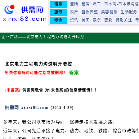
信息
登陆
租房
汽车
苗木网-苗木求购
服务
农产
畜牧养殖
美容健身
生活服务
综合
资讯
美图
娱乐
恋爱
特别关注
企业广场——北京电力工程电力沟道明开暗挖
北京电力工程电力沟道明开暗挖
备案
免费信息随时可能过期或被删除！
[未备案]
供需网敬告
:对[未备案]的信息请谨慎！！
供需网 xinxi88.com
(2015-4-29)
多年来，我公司以市场为导向，坚持走技术发展之路。
近年来，公司先后承接了电力、热力、地铁、铁路、综合市政等