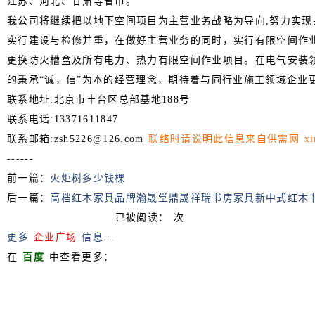
江苏、河北、甘肃等省市。
我公司将继续把以地下空间项目为主营业务战略为导向,努力实
实行建设与检修并重，在做好主营业务的同时，实行有限空间作
更换防火槽盒及所有电力、热力有限空间作业项目。在电气安装
的秉承“诚，信”为本的经营理念，期待着与同行业施工领域企业
联系地址:北京市丰台区总部基地188号
联系电话:13371611847
联系邮箱:
zsh5226@126.com
联络时请说明此信息来自
供需网 xin
------
前一篇：
火炬树多少钱棵
后一篇：
高档红木家具品牌瀚晟堂鼎晟祥瑞书房家具新中式红木
已被阅读：
次
更多
企业广场
信息...
在
百度
中查看更多：