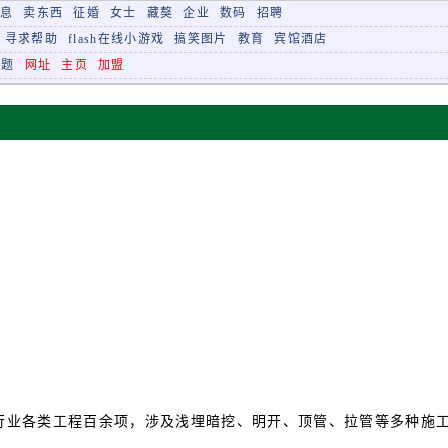
信息
卖东西
征婚
女士
藏獒
企业
数码
招聘
寻求帮助
flash在线小游戏
搞笑图片
教育
宾馆酒店
专题
网址
主页
加盟
行业各类工程百余项，涉及浅埋暗挖、明开、顶管、拉管等多种施