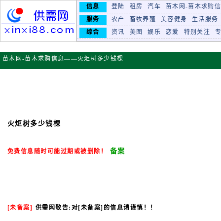
信息
登陆
租房
汽车
苗木网-苗木求购
服务
农产
畜牧养殖
美容健身
生活服务
综合
资讯
美图
娱乐
恋爱
特别关注
苗木网-苗木求购信息——火炬树多少钱棵
火炬树多少钱棵
备案
免费信息随时可能过期或被删除！
[未备案]
供需网敬告
:对[未备案]的信息请谨慎！！