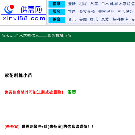
信息
登陆
租房
汽车
苗木网-苗木求购
服务
农产
畜牧养殖
美容健身
生活服务
综合
资讯
美图
娱乐
恋爱
特别关注
苗木网-苗木求购信息——紫花刺槐小苗
紫花刺槐小苗
备案
免费信息随时可能过期或被删除！
[未备案]
供需网敬告
:对[未备案]的信息请谨慎！！