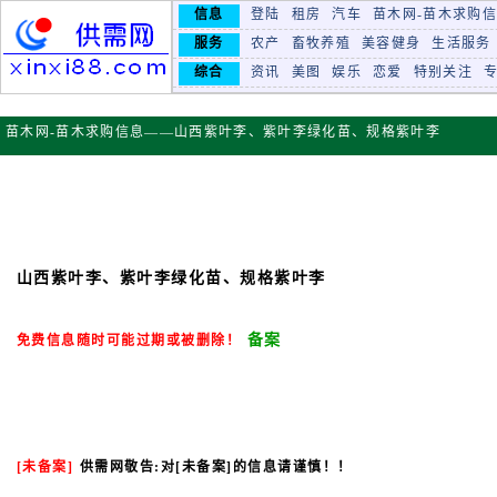
信息
登陆
租房
汽车
苗木网-苗木求购
服务
农产
畜牧养殖
美容健身
生活服务
综合
资讯
美图
娱乐
恋爱
特别关注
苗木网-苗木求购信息——山西紫叶李、紫叶李绿化苗、规格紫叶李
山西紫叶李、紫叶李绿化苗、规格紫叶李
备案
免费信息随时可能过期或被删除！
[未备案]
供需网敬告
:对[未备案]的信息请谨慎！！