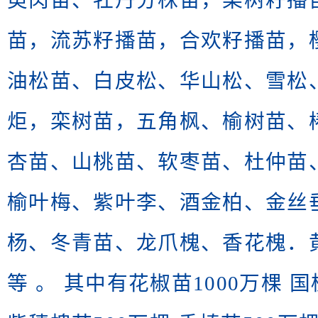
萸肉苗、牡丹分株苗，栾树籽播
苗，流苏籽播苗，合欢籽播苗，
油松苗、白皮松、华山松、雪松
炬，栾树苗，五角枫、榆树苗、
杏苗、山桃苗、软枣苗、杜仲苗
榆叶梅、紫叶李、酒金柏、金丝
杨、冬青苗、龙爪槐、香花槐．黄
等 。 其中有花椒苗1000万棵 国