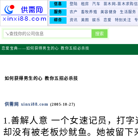
信息
登陆
租房
汽车
苗木网-苗木求购
服务
农产
畜牧养殖
美容健身
生活服务
综合
资讯
美图
娱乐
恋爱
特别关注
恋爱宝典——如何获得男生的心 教你五招必杀技
如何获得男生的心 教你五招必杀技
供需网 xinxi88.com
(2005-10-27)
1.善解人意 一个女速记员，打
却没有被老板炒鱿鱼。她被留下